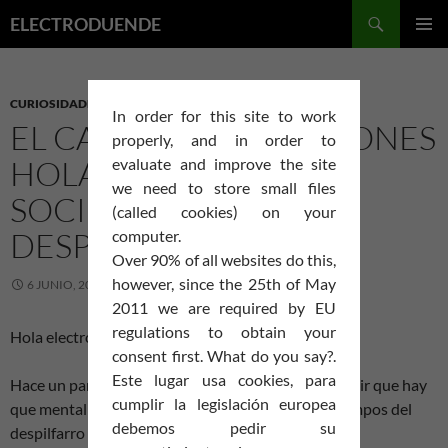
Saltar
Buscar
ELECTRODUENDE
al
MENÚ
contenido
PRINCI
CURIOSIDADES
,
HACKING
,
PSICOLOGÍA
In order for this site to work
EL CAFÉ DE REPARACIONES
properly, and in order to
HOLANDÉS VS LA
evaluate and improve the site
we need to store small files
SOCIEDAD DEL
(called cookies) on your
DESPILFARRO
computer.
Over 90% of all websites do this,
however, since the 25th of May
6 JUNIO, 2012
ELDUENDE
2 COMENTARIOS
2011 we are required by EU
regulations to obtain your
Hola electroduendes!,
consent first. What do you say?.
Este lugar usa cookies, para
Hace un par de días escuchaba a un economista decir que hay
cumplir la legislación europea
que mentalizarse a que nunca más volverán los tiempos del
debemos pedir su
despilfarro y el nivel de vida al que nos habíamos