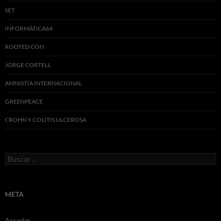
SET
INFORMÁTICA64
ROOTED CON
JORGE CORTELL
AMNISTÍA INTERNACIONAL
GREENPEACE
CROHN Y COLITIS ULCEROSA
Buscar:
META
Acceder