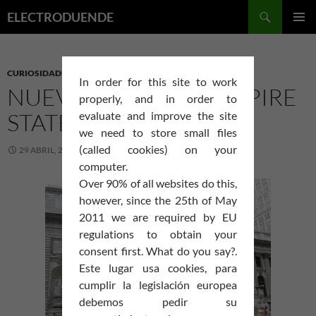
Saltar
Buscar
ELECTRODUENDE
al
MENÚ
contenido
PRINCI
CURIOSIDADES
In order for this site to work
NUEVA YORK «THE EMPIRE
properly, and in order to
STATE»
evaluate and improve the site
we need to store small files
(called cookies) on your
29 ABRIL, 2007
ELDUENDE
2 COMENTARIOS
computer.
Over 90% of all websites do this,
however, since the 25th of May
2011 we are required by EU
regulations to obtain your
consent first. What do you say?.
Este lugar usa cookies, para
cumplir la legislación europea
debemos pedir su