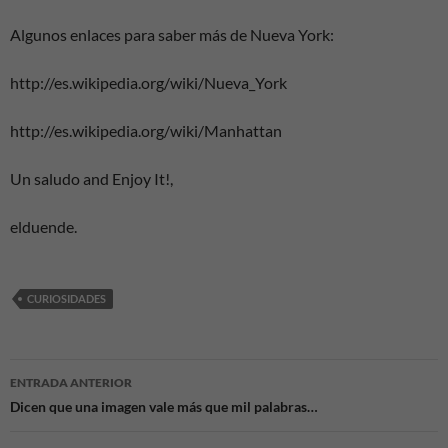
Algunos enlaces para saber más de Nueva York:
http://es.wikipedia.org/wiki/Nueva_York
http://es.wikipedia.org/wiki/Manhattan
Un saludo and Enjoy It!,
elduende.
CURIOSIDADES
Navegación
ENTRADA ANTERIOR
de
Dicen que una imagen vale más que mil palabras…
entradas