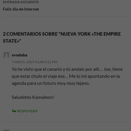
ENTRADA SIGUIENTE
Feliz día de Internet
2 COMENTARIOS SOBRE “NUEVA YORK «THE EMPIRE
STATE»”
svodoba
7 MAYO, 2007 A LAS 4:21 PM
Ya he visto que el canario y tú andais por alli… Joe, tiene
que estar chulo el viaje ese… Me lo iré apuntando en la
agenda para un futuro muy muy lejano.
Saludetes Kamaleon!
RESPONDER