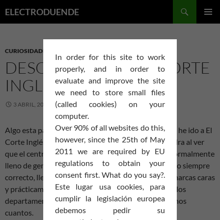
Saltar
Buscar
ELECTRODUENDE
al
MENÚ
contenido
PRINCI
CURIOSIDADES
In order for this site to work
DESOLACIÓN EN EL CORTE
properly, and in order to
INGLÉS
evaluate and improve the site
we need to store small files
(called cookies) on your
3 ABRIL, 2012
ELDUENDE
DEJA UN COMENTARIO
computer.
Over 90% of all websites do this,
Algo esta pasando en España, algo nada bueno, hoy he ido a El
however, since the 25th of May
Corte Inglés de Castellana y me he quedado de piedra al ver
2011 we are required by EU
que el centro comercial que siempre he conocido normalmente
regulations to obtain your
lleno de gente, parecía un auténtico solar. Todo como siempre
consent first. What do you say?.
correcto, lleno de productos atractivos, las típicas marcas caras
Este lugar usa cookies, para
y prácticamente nadie para comprar en ninguno de los
cumplir la legislación europea
departamentos por los que he pasado, y han sido unos
debemos pedir su
cuantos.