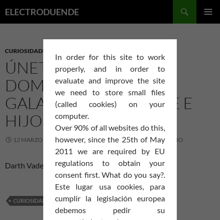
Saltar
Buscar
ELECTRODUENDE
al
MENÚ
contenido
PRINCI
CURIOSIDADES
In order for this site to work
ÚNETE A MI Y JUNTOS
properly, and in order to
DOMINAREMOS LA
evaluate and improve the site
we need to store small files
GALAXIA COMO PADRE E
(called cookies) on your
HIJO…
computer.
Over 90% of all websites do this,
however, since the 25th of May
12 MARZO, 2006
ELDUENDE
DEJA UN COMENTARIO
2011 we are required by EU
regulations to obtain your
Darth Vader (El Imperio Contraataca 1980)
consent first. What do you say?.
Este lugar usa cookies, para
cumplir la legislación europea
CURIOSIDADES
debemos pedir su