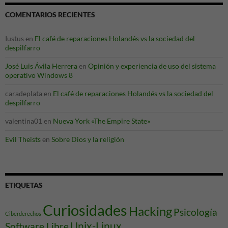
COMENTARIOS RECIENTES
Iustus
en
El café de reparaciones Holandés vs la sociedad del
despilfarro
José Luis Ávila Herrera
en
Opinión y experiencia de uso del sistema
operativo Windows 8
caradeplata
en
El café de reparaciones Holandés vs la sociedad del
despilfarro
valentina01
en
Nueva York «The Empire State»
Evil Theists
en
Sobre Dios y la religión
ETIQUETAS
Curiosidades
Hacking
Psicología
Ciberderechos
Unix-Linux
Software Libre