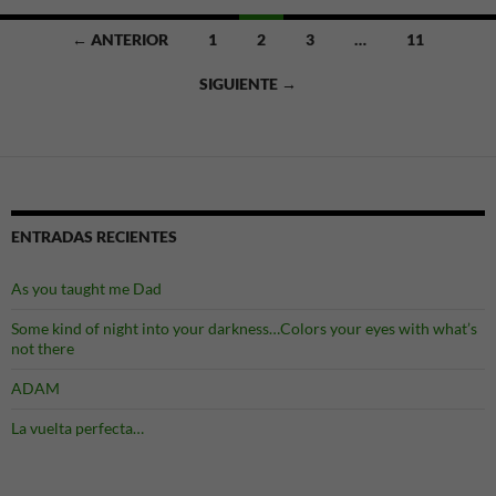
Ir
← ANTERIOR
1
2
3
…
11
a
SIGUIENTE →
las
entradas
ENTRADAS RECIENTES
As you taught me Dad
Some kind of night into your darkness…Colors your eyes with what’s
not there
ADAM
La vuelta perfecta…