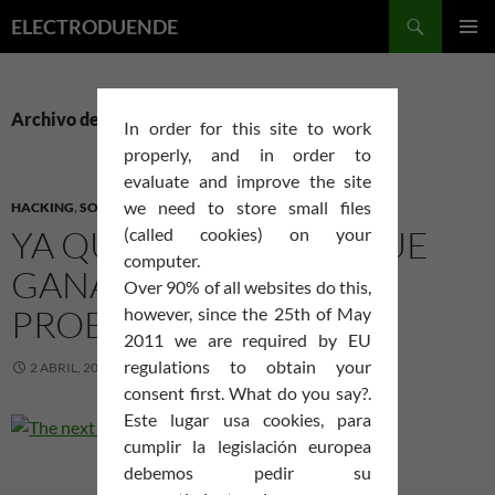
Saltar
Buscar
ELECTRODUENDE
al
MENÚ
contenido
PRINCI
Archivo de la categoría: Hacking
In order for this site to work
properly, and in order to
evaluate and improve the site
we need to store small files
HACKING
,
SOFTWARE LIBRE
,
UNIX-LINUX
YA QUEDA MENOS…QUE
(called cookies) on your
computer.
GANAS TENGO DE
Over 90% of all websites do this,
PROBARLO!.
however, since the 25th of May
2011 we are required by EU
regulations to obtain your
2 ABRIL, 2012
DEJA UN COMENTARIO
consent first. What do you say?.
Este lugar usa cookies, para
cumplir la legislación europea
debemos pedir su