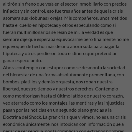
al tirón sin freno que veía en el sector inmobiliario con precios
inflados y sin control, eso fue tres años antes de que la crisis
asomara sus «lobunas» orejas. Mis compañeros, unos metidos
hasta el cuello en hipotecas y otros especulando como si
fueran multimillonarios se reían de mi, la verdad es que
siempre dije que esperaba equivocarme pero finalmente no me
equivoqué, de hecho, más de uno ahora suda para pagar la
hipoteca y otros perdieron todo el dinero que pretendían
ganar especulando.
Ahora contemplo con estupor como se desmonta la sociedad
del bienestar de una forma absolutamente premeditada, con
bombos, platillos y demás orquesta, nos roban nuestra
libertad, nuestro tiempo y nuestros derechos. Contemplo
como monitorizan hasta el último latido de nuestro corazón,
veo aterrado como los montajes, las mentiras y las injusticias
pasan por las noticias en un segundo plano gracias a la
Doctrina del Shock. La gran crisis que vivimos, no es una crisis
económica únicamente, nos intoxican con información que a
pesar de ser sencilla, nos la complican con extraños nombres