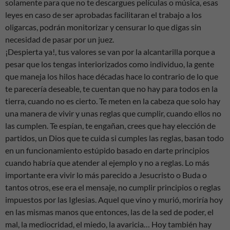
solamente para que no te descargues películas o música, esas
leyes en caso de ser aprobadas facilitaran el trabajo a los
oligarcas, podrán monitorizar y censurar lo que digas sin
necesidad de pasar por un juez.
¡Despierta ya!, tus valores se van por la alcantarilla porque a
pesar que los tengas interiorizados como individuo, la gente
que maneja los hilos hace décadas hace lo contrario de lo que
te parecería deseable, te cuentan que no hay para todos en la
tierra, cuando no es cierto. Te meten en la cabeza que solo hay
una manera de vivir y unas reglas que cumplir, cuando ellos no
las cumplen. Te espían, te engañan, crees que hay elección de
partidos, un Dios que te cuida si cumples las reglas, basan todo
en un funcionamiento estúpido basado en darte principios
cuando habría que atender al ejemplo y no a reglas. Lo más
importante era vivir lo más parecido a Jesucristo o Buda o
tantos otros, ese era el mensaje, no cumplir principios o reglas
impuestos por las Iglesias. Aquel que vino y murió, moriría hoy
en las mismas manos que entonces, las de la sed de poder, el
mal, la mediocridad, el miedo, la avaricia… Hoy también hay