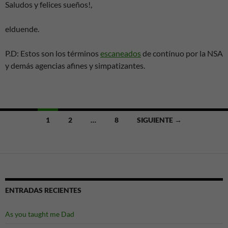
Saludos y felices sueños!,
elduende.
P.D: Estos son los términos
escaneados
de contínuo por la NSA
y demás agencias afines y simpatizantes.
Ir
1
2
…
8
SIGUIENTE →
a
las
entradas
ENTRADAS RECIENTES
As you taught me Dad