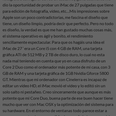
dio la oportunidad de probar un iMac de 27 pulgadas que tiene
para edición de fotografía, vídeo, etc…Mis impresiones sobre
Apple son un poco contradictorias, me fascina el diseño que
tiene, un diseño limpio, podría decir que perfecto. Pero no todo
es diseño, la verdad es que me han gustado muchas cosas más,
el sistema operativo es ágil y bonito, el rendimiento
sencillamente espectacular. Para que os hagáis una idea el
iMac de 27 ‘ era un Core i5 con 4 GB de RAM, una tarjeta
gráfica ATI de 512 MB y 2 TB de disco duro, lo cual no esta
nada mal teniendo en cuenta que yo en casa disfruto de un
Core 2 Duo como el ordenador más potente de mi casa, con 3
GB de RAM y una tarjeta gráfica de 1GB Nvidia Gforce 5800
GT. Mientras que mi ordenador con Cinelerra es incapaz de
editar un vídeo HD, el iMac movió el vídeo y lo editó sin un
solo salto ni pestañeo. Creo sinceramente que aunque es más
potente que mi Core Duo, buena parte de ese buen hacer tiene
mucho que ver con Mac OSX y la optimización del sistema para
su hardware. En el entorno de ventanas todo parece estar a