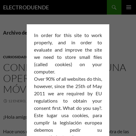
Saltar
Buscar
ELECTRODUENDE
al
MENÚ
contenido
PRINCI
Archivo de la categoría: Software Libre
In order for this site to work
properly, and in order to
evaluate and improve the site
we need to store small files
CURIOSIDADES
,
SOFTWARE LIBRE
,
UNIX-LINUX
CONFIGURACIÓN DE UNA
(called cookies) on your
computer.
OPERADORA VIRTUAL
Over 90% of all websites do this,
MÓVIL EN ANDROID.
however, since the 25th of May
2011 we are required by EU
regulations to obtain your
12 ENERO, 2013
DEJA UN COMENTARIO
consent first. What do you say?.
Este lugar usa cookies, para
¡Hola amigos!,
cumplir la legislación europea
debemos pedir su
Hace unos días pase de una operadora «normal», a otra de las