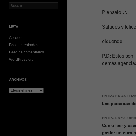
Buscar:
Piénsalo 🙂
Saludos y felic
META
Acceder
elduende.
Feed de entradas
Feed de comentarios
P.D: Estos son 
WordPress.org
demás agencias 
ARCHIVOS
Archivos
Navegac
ENTRADA ANTERI
de
Las personas de
entradas
ENTRADA SIGUIE
Como leer y esc
gastar un euro 