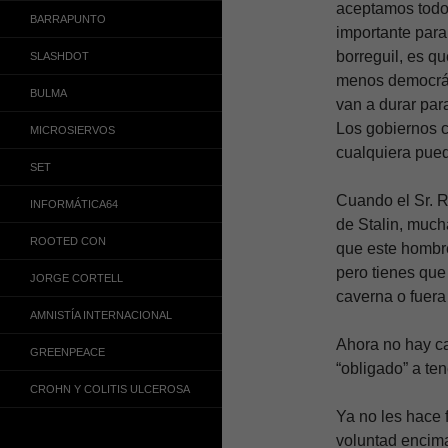
aceptamos todo
BARRAPUNTO
importante par
borreguil, es q
SLASHDOT
menos democrát
BULMA
van a durar para
Los gobiernos c
MICROSIERVOS
cualquiera pued
SET
Cuando el Sr. R
INFORMÁTICA64
de Stalin, much
ROOTED CON
que este hombre
pero tienes que 
JORGE CORTELL
caverna o fuera
AMNISTÍA INTERNACIONAL
Ahora no hay ca
GREENPEACE
“obligado” a ten
CROHN Y COLITIS ULCEROSA
Ya no les hace f
voluntad encim