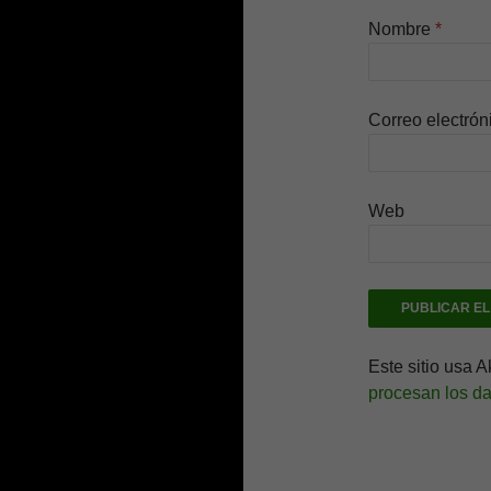
Nombre
*
Correo electró
Web
Este sitio usa 
procesan los da