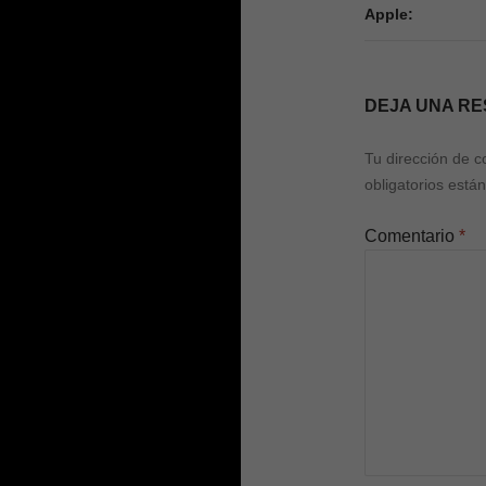
Apple:
DEJA UNA R
Tu dirección de c
obligatorios est
Comentario
*