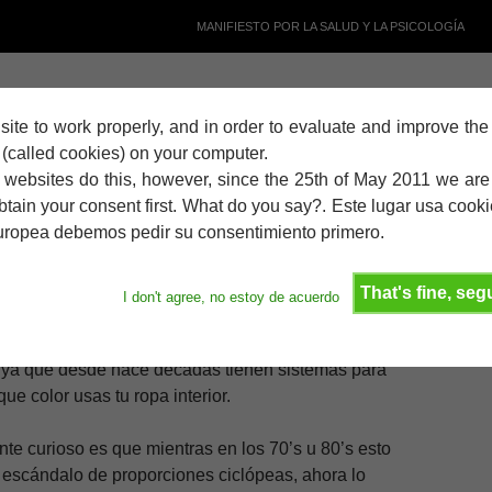
MANIFIESTO POR LA SALUD Y LA PSICOLOGÍA
s site to work properly, and in order to evaluate and improve th
ACKING
,
SOFTWARE LIBRE
s (called cookies) on your computer.
GURIDAD NACIONAL
 websites do this, however, since the 25th of May 2011 we ar
btain your consent first. What do you say?. Este lugar usa cooki
NCIMA DE TOD@S:
europea debemos pedir su consentimiento primero.
ELDUENDE
DEJA UN COMENTARIO
That's fine, se
I don't agree, no estoy de acuerdo
e llevo bastante tiempo sin escandalizarme (años)
pionaje de los diferentes gobiernos a sus
ya que desde hace décadas tienen sistemas para
ue color usas tu ropa interior.
e curioso es que mientras en los 70’s u 80’s esto
 escándalo de proporciones ciclópeas, ahora lo