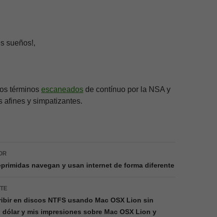
es sueños!,
los términos
escaneados
de contínuo por la NSA y
afines y simpatizantes.
ión
OR
primidas navegan y usan internet de forma diferente
NTE
ribir en discos NTFS usando Mac OSX Lion sin
o dólar y mis impresiones sobre Mac OSX Lion y