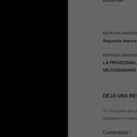
elduende.
Navegac
ENTRADA ANTERI
de
Segunda impres
entradas
ENTRADA SIGUIE
LA PRIVACIDAD,
UN CIUDADANO
DEJA UNA R
Tu dirección de c
obligatorios est
Comentario
*