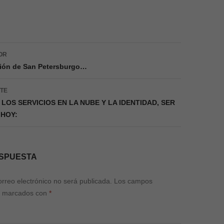
ión
OR
ión de San Petersburgo…
NTE
 LOS SERVICIOS EN LA NUBE Y LA IDENTIDAD, SER
 HOY:
ESPUESTA
orreo electrónico no será publicada.
Los campos
án marcados con
*