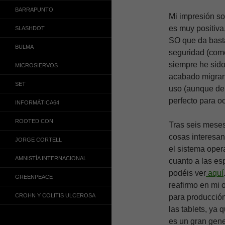
BARRAPUNTO
Mi impresión so
es muy positiva
SLASHDOT
SO que da basta
BULMA
seguridad (como
siempre he sido
MICROSIERVOS
acabado migran
SET
uso (aunque de 
perfecto para oc
INFORMÁTICA64
ROOTED CON
Tras seis meses
cosas interesa
JORGE CORTELL
el sistema opera
AMNISTÍA INTERNACIONAL
cuanto a las es
podéis ver
aquí
GREENPEACE
reafirmo en mi 
CROHN Y COLITIS ULCEROSA
para producción
las tablets, ya
es un gran gene