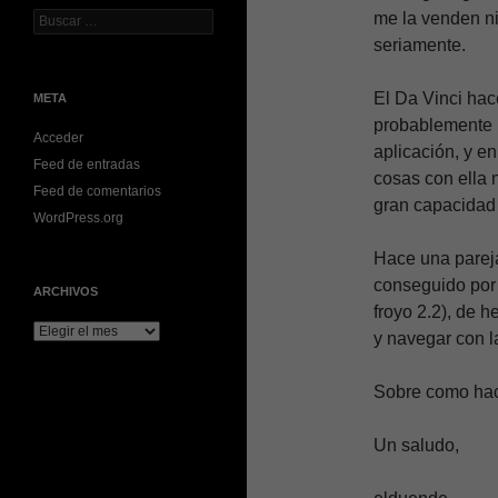
me la venden ni
Buscar:
seriamente.
El Da Vinci hac
META
probablemente 
Acceder
aplicación, y e
Feed de entradas
cosas con ella 
Feed de comentarios
gran capacidad 
WordPress.org
Hace una parej
conseguido por 
ARCHIVOS
froyo 2.2), de h
Archivos
y navegar con l
Sobre como hace
Un saludo,