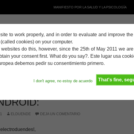
MANIFIESTO POR LA SALUD Y LA PSICOLOGÍA
s site to work properly, and in order to evaluate and improve th
RE LIBRE
s (called cookies) on your computer.
SIONES SOBRE
 websites do this, however, since the 25th of May 2011 we ar
btain your consent first. What do you say?. Este lugar usa cooki
D FROYO 2.2 , BQ
europea debemos pedir su consentimiento primero.
 TABLET DA VINCI,
“ROOTEARLO” Y
That's fine, se
I don't agree, no estoy de acuerdo
HACER TETHERING
NDROID:
11
ELDUENDE
DEJA UN COMENTARIO
electroduendes!,